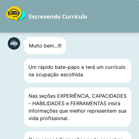
Pular
para
Escrevendo Currículo
o
conteúdo
Muito bem...!!!
Biologia
Um rápido bate-papo e terá um currículo
Técnico, Assitente de
na ocupação escolhida.
Pesquisa e Analista
Nas seções EXPERIÊNCIA, CAPACIDADES
- HABILIDADES e FERRAMENTAS insira
informações que melhor representem sua
vida profissional.