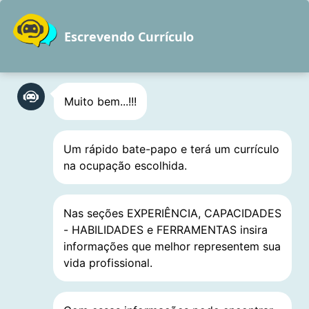
Pular
para
Escrevendo Currículo
o
conteúdo
Muito bem...!!!
Agrícola
Um rápido bate-papo e terá um currículo
Engenheiro, Especialista,
na ocupação escolhida.
Agrônomo, Coordenador e
Técnico
Nas seções EXPERIÊNCIA, CAPACIDADES
- HABILIDADES e FERRAMENTAS insira
informações que melhor representem sua
vida profissional.