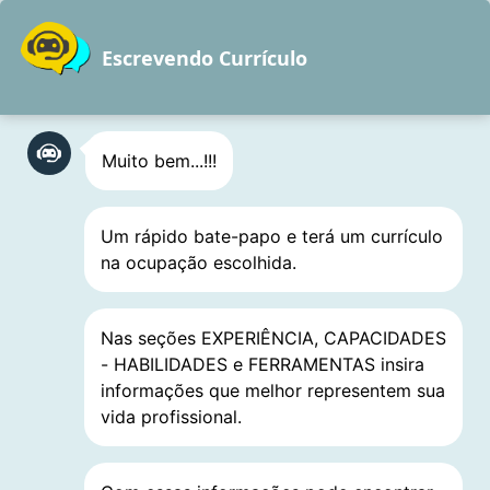
Pular
para
Escrevendo Currículo
o
conteúdo
Muito bem...!!!
Setor Atuarial
Um rápido bate-papo e terá um currículo
Tesoureiro, Controlador,
na ocupação escolhida.
Atuário, Consultor e
Especialista
Nas seções EXPERIÊNCIA, CAPACIDADES
- HABILIDADES e FERRAMENTAS insira
informações que melhor representem sua
vida profissional.