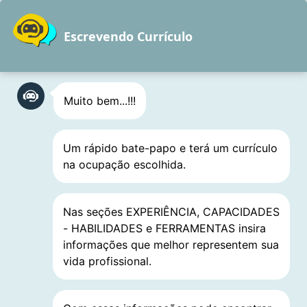
Pular
para
Escrevendo Currículo
o
conteúdo
Muito bem...!!!
Vendas Varejo
Um rápido bate-papo e terá um currículo
Diretor, Gerente, Chefe,
na ocupação escolhida.
Gestor, Supervisor e
Coordenador
Nas seções EXPERIÊNCIA, CAPACIDADES
- HABILIDADES e FERRAMENTAS insira
informações que melhor representem sua
vida profissional.