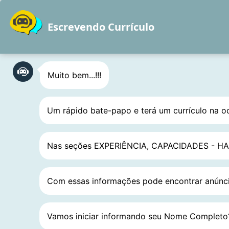
Pular
para
Escrevendo Currículo
o
Home
Sobre
conteúdo
Muito bem...!!!
Estrategist
Um rápido bate-papo e terá um currículo na o
Nas seções EXPERIÊNCIA, CAPACIDADES - HABI
Com essas informações pode encontrar anúnci
Vamos iniciar informando seu Nome Completo