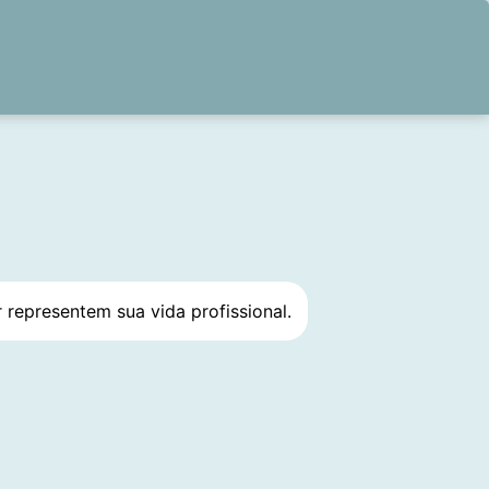
 e Consultor
presentem sua vida profissional.