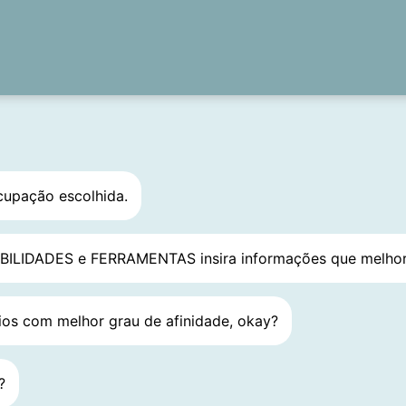
Marketing Digital
a, Planejador, Especialista
cupação escolhida.
LIDADES e FERRAMENTAS insira informações que melhor re
os com melhor grau de afinidade, okay?
?